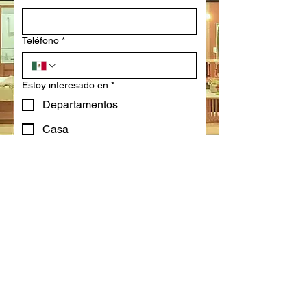
Teléfono
*
Estoy interesado en
*
Departamentos
Casa
¿Desea visitarnos?
*
Si, quiero agendar una visita
Por el momento no
Le interesa para:
*
Inversión
Vivir
Enviar