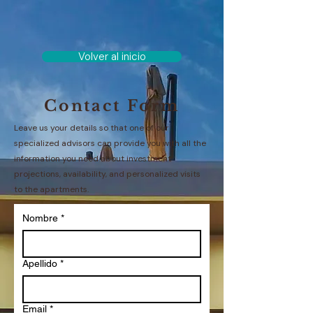
Volver al inicio
Contact Form
Leave us your details so that one of our
specialized advisors can provide you with all the
information you need about investment
projections, availability, and personalized visits
to the apartments.
Nombre
*
Apellido
*
Email
*